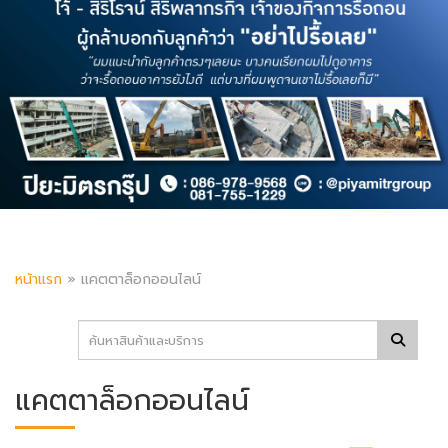
หน้าแรก
»
แคตตาล็อกออนไลน์
แคตตาล็อกออนไลน์